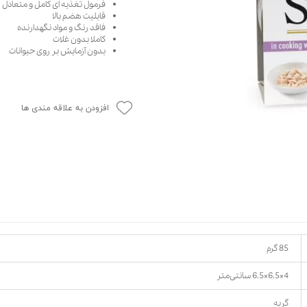
فرمول تغذیه ای کامل و متعادل
حوله سگ
غذا گربه
قابلیت هضم بالا
فاقد رنگ و مواد نگهدارنده
ربه
کاملا بدون غلات
بدون آزمایش بر روی حیوانات
ر بچه گربه
وله گربه
افزودن به علاقه مندی ها
85 گرم
4×6.5×6.5 سانتی‌متر
گربه