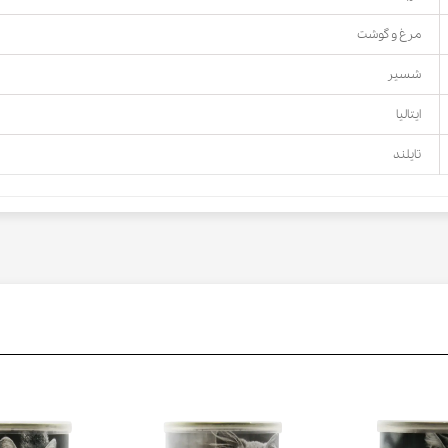
مرغ و گوشت
شسیر
ایتالیا
تایلند