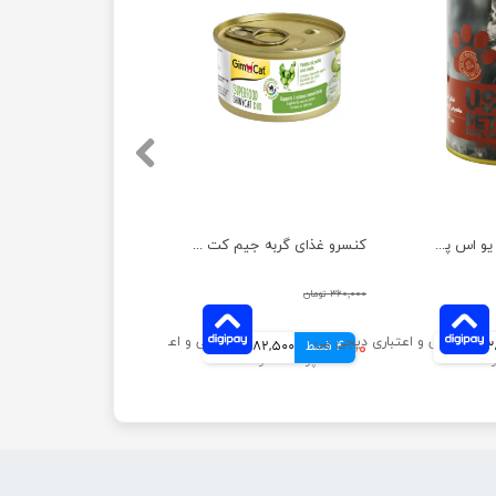
کنسرو غذای گربه یو اس پت مدل گوشت گاو وزن 400 گرم
کنسرو غذای گربه جیم‌ کت با طعم فیله مرغ و سیب وزن 70 گرم
۳۶۰,۰۰۰ تومان
انی
4 قسط
۳۳۰,۰۰۰ تومان
82,500 تومانی