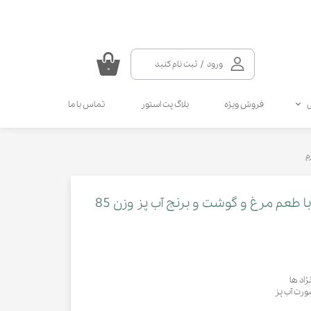
ورود
/
ثبت نام کنید
۰
حساب کاربری من
فروش ویژه
بلاگ پت استور
تماس با ما
تغییر گذر واژه
سفارشات
سلامتی گربه
سلامتی سگ
مکمل و ویتامین سگ
مالت و مولتی ویتامین گربه
خروج از حساب کاربری
انواع قطره سگ
انواع اسپری گربه
انواع قطره گربه
انواع اسپری سگ
کنسرو غذای گربه شسیر با طعم مرغ و گوشت و برنج آب پز وزن 85
کرم دست و پای سگ
ژاد ها
ورت آب پز