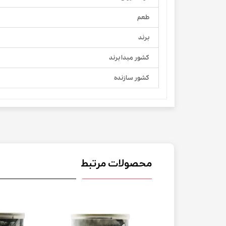
طعم
برند
کشور مبدا برند
کشور سازنده
محصولات مرتبط
 07/2027