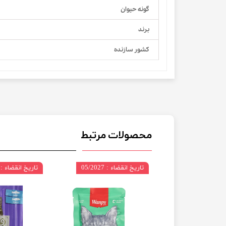
گونه حیوان
برند
کشور سازنده
محصولات مرتبط
 12/2027
تاریخ انقضاء : 05/2027
تاریخ انقضاء : 06/2027