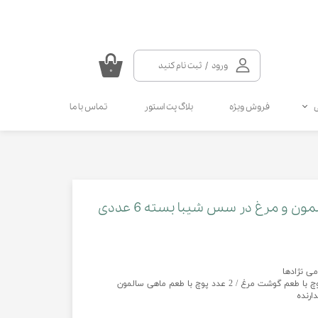
ورود
/
ثبت نام کنید
۰
حساب کاربری من
فروش ویژه
بلاگ پت استور
تماس با ما
تغییر گذر واژه
سفارشات
سلامتی گربه
سلامتی سگ
مکمل و ویتامین سگ
مالت و مولتی ویتامین گربه
خروج از حساب کاربری
انواع قطره سگ
انواع اسپری گربه
انواع قطره گربه
انواع اسپری سگ
ون و مرغ در سس شیبا بسته 6 عددی
کرم دست و پای سگ
می نژادها
ارنده