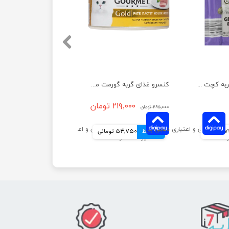
اسنک تشویقی گربه کچت مدل مرغ و جگر بسته 5 عددی
کنسرو غذای گربه گورمت مدل گلد با طعم مرغ وزن ۸۵ گرم
۲۱۹,۰۰۰ تومان
۲۹۵,۰۰۰ تومان
انی
4 قسط
54,750 تومانی