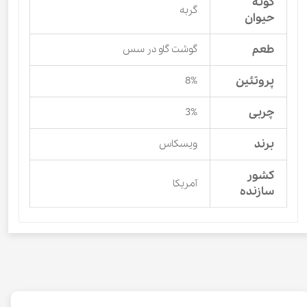
گونه
گربه
حیوان
طعم
گوشت گاو در سس
پروتئین
8%
چربی
3%
برند
ویسکاس
کشور
آمریکا
سازنده