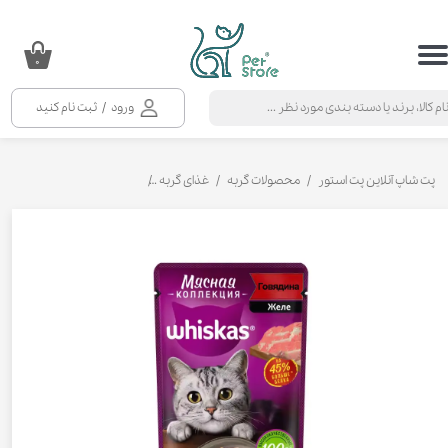
حساب کاربری من
۰
تغییر گذر واژه
ورود
/
ثبت نام کنید
سفارشات
خروج از حساب کاربری
پت شاپ آنلاین پت استور
محصولات گربه
غذای گربه
کنسرو و پوچ و غذای تر گربه