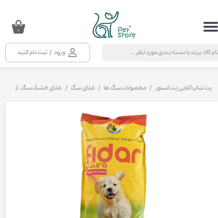
حساب کاربری من
۰
تغییر گذر واژه
ورود
/
ثبت نام کنید
سفارشات
خروج از حساب کاربری
پت شاپ آنلاین پت استور
محصولات سگ ها
غذای سگ
غذای خشک سگ
غذای خ