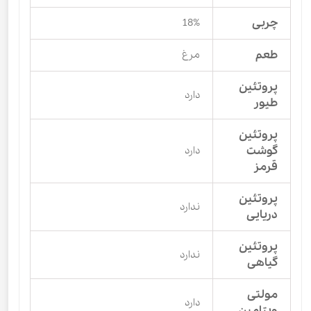
چربی
18%
طعم
مرغ
پروتئین
دارد
طیور
پروتئین
گوشت
دارد
قرمز
پروتئین
ندارد
دریایی
پروتئین
ندارد
گیاهی
مولتی
دارد
ویتامین