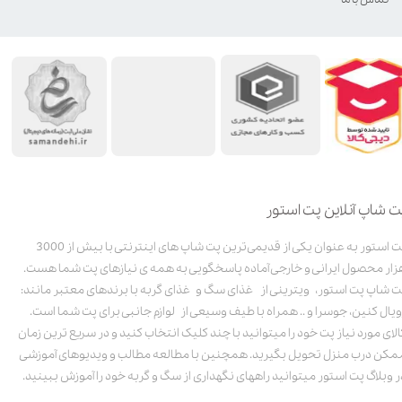
ت شاپ آنلاین پت استور
پت استور به عنوان یکی از قدیمی‌ترین پت شاپ های اینترنتی با بیش از 3000
زار محصول ایرانی و خارجی آماده پاسخگویی به همه ی نیازهای پت شما هست.
ت شاپ پت استور، ویترینی از غذای سگ و غذای گربه با برندهای معتبر مانند:
ویال کنین، جوسرا و .. همراه با طیف وسیعی از لوازم جانبی برای پت شما است.
الای مورد نیاز پت خود را میتوانید با چند کلیک انتخاب کنید و در سریع ترین زمان
مکن درب منزل تحویل بگیرید. همچنین با مطالعه مطالب و ویدیوهای آموزشی
ر وبلاگ پت استور میتوانید راههای نگهداری از سگ و گربه خود را آموزش ببینید.