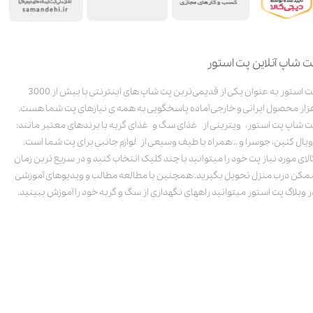
ت شاپ آنلاین پت استور
پت استور به عنوان یکی از قدیمی‌ترین پت شاپ های اینترنتی با بیش از 3000
زار محصول ایرانی و خارجی آماده پاسخگویی به همه ی نیازهای پت شما هست.
ت شاپ پت استور، ویترینی از غذای سگ و غذای گربه با برندهای معتبر مانند:
ویال کنین، جوسرا و .. همراه با طیف وسیعی از لوازم جانبی برای پت شما است.
الای مورد نیاز پت خود را میتوانید با چند کلیک انتخاب کنید و در سریع ترین زمان
مکن درب منزل تحویل بگیرید. همچنین با مطالعه مطالب و ویدیوهای آموزشی
ر وبلاگ پت استور میتوانید راههای نگهداری از سگ و گربه خود را آموزش ببینید.