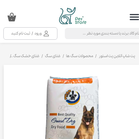
حساب کاربری من
۰
تغییر گذر واژه
ورود
/
ثبت نام کنید
سفارشات
خروج از حساب کاربری
پت شاپ آنلاین پت استور
محصولات سگ ها
غذای سگ
غذای خشک سگ
غذای خ