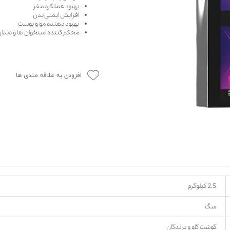
بهبود عملکرد مغز
حوله سگ
غذا گربه
افزایش ایمنی بدن
بهبود دهنده مو و پوست
ربه
محکم کننده استخوان ها و دندان
ر بچه گربه
وله گربه
افزودن به علاقه مندی ها
2.5 کیلوگرم
سگ
گوشت گاو و پرندگان