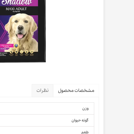
لباس و 
ظرف آب و 
اسکرچر گ
شیشه شی
لباس و ح
مشخصات محصول
نظرات
وزن
گونه حیوان
طعم