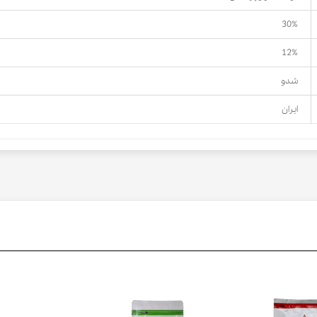
30%
12%
شدو
ایران