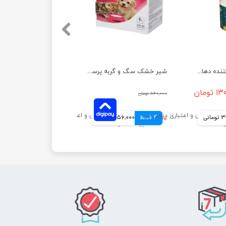
اسپری خوش بو کننده دهان پرسا با رایحه رزماری حجم 50 میلی لیتر
شیر خشک سگ و گربه پرسا وزن 450 گرم
تومان
۸۶۰,۰۰۰ تومان
انی
4 قسط
۶۲۴,۰۰۰ تومان
156,000 تومانی