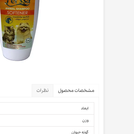
لباس و 
ظرف آب و 
اسکرچر گ
شیشه شی
لباس و ح
مشخصات محصول
نظرات
ابعاد
وزن
گونه حیوان