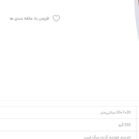
حوله سگ
غذا گربه
ربه
افزودن به علاقه مندی ها
ر بچه گربه
وله گربه
20×7×10 سانتی‌متر
250 گرم
خزنده، جونده، گربه، سگ، اسب