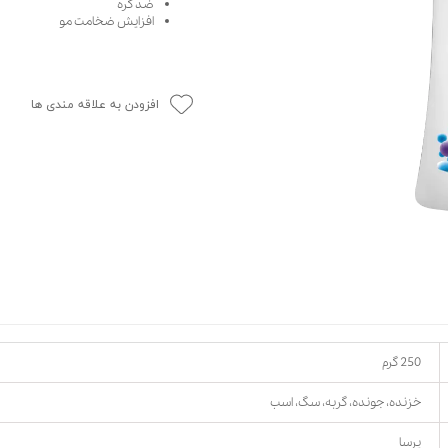
ضد گره
افزایش ضخامت مو
حوله سگ
غذا گربه
ربه
ر بچه گربه
وله گربه
افزودن به علاقه مندی ها
250 گرم
خزنده، جونده، گربه، سگ، اسب
پرسا