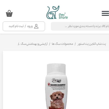
حساب کاربری من
۰
تغییر گذر واژه
ورود
/
ثبت نام کنید
سفارشات
خروج از حساب کاربری
پت شاپ آنلاین پت استور
محصولات سگ ها
آرایشی و بهداشتی سگ
شامپو و نرم ک