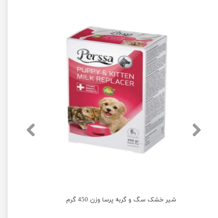
اسپری خوش بو کننده دهان پرسا با رایحه رزماری حجم 50 میلی لیتر
شیر خشک سگ و گربه پرسا وزن 450 گرم