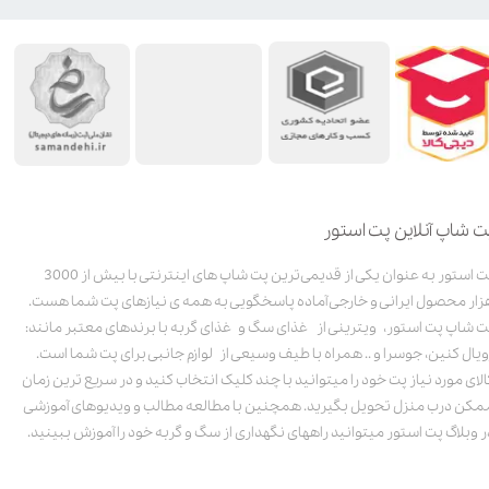
ت شاپ آنلاین پت استور
پت استور به عنوان یکی از قدیمی‌ترین پت شاپ های اینترنتی با بیش از 3000
زار محصول ایرانی و خارجی آماده پاسخگویی به همه ی نیازهای پت شما هست.
ت شاپ پت استور، ویترینی از غذای سگ و غذای گربه با برندهای معتبر مانند:
ویال کنین، جوسرا و .. همراه با طیف وسیعی از لوازم جانبی برای پت شما است.
الای مورد نیاز پت خود را میتوانید با چند کلیک انتخاب کنید و در سریع ترین زمان
مکن درب منزل تحویل بگیرید. همچنین با مطالعه مطالب و ویدیوهای آموزشی
ر وبلاگ پت استور میتوانید راههای نگهداری از سگ و گربه خود را آموزش ببینید.