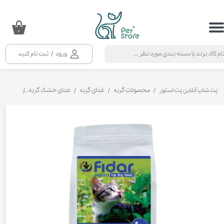
حساب کاربری من
۰
تغییر گذر واژه
ورود
/
ثبت نام کنید
سفارشات
خروج از حساب کاربری
پت شاپ آنلاین پت استور
محصولات گربه
غذای گربه
غذای خشک گربه
غذای خش