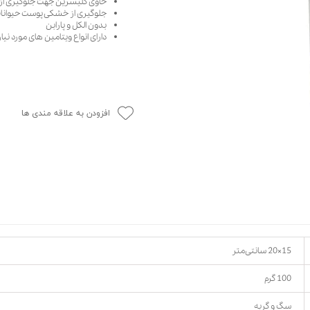
حاوی گلیسرین جهت جلوگیری ا
جلوگیری از خشکی پوست حیوانا
حوله سگ
غذا گربه
بدون الکل و پارابن
ربه
دارای انواع ویتامین های مورد ن
ر بچه گربه
وله گربه
افزودن به علاقه مندی ها
15×20 سانتی‌متر
100 گرم
سگ و گربه