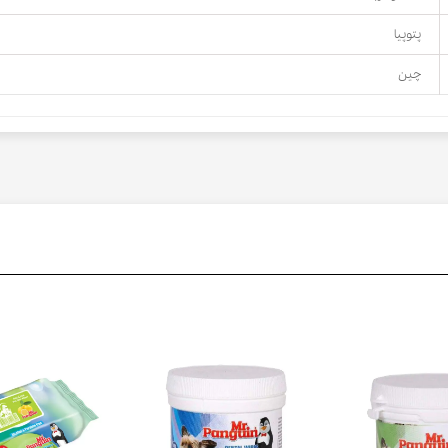
پتوپیا
چین