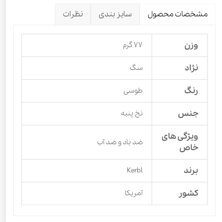
مشخصات محصول
سایز بندی
نظرات
وزن
۷۷ گرم
نژاد
سگ
رنگ
طوسی
جنس
نخ پنبه
ویژگی های
ضد باد و ضد آب
خاص
برند
Kerbl
کشور
آمریکا