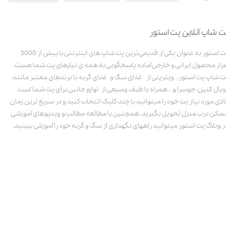
ت شاپ آنلاین پت استور
پت استور به عنوان یکی از قدیمی‌ترین پت شاپ های اینترنتی با بیش از 3000
زار محصول ایرانی و خارجی آماده پاسخگویی به همه ی نیازهای پت شما هست.
ت شاپ پت استور، ویترینی از غذای سگ و غذای گربه با برندهای معتبر مانند:
ویال کنین، جوسرا و .. همراه با طیف وسیعی از لوازم جانبی برای پت شما است.
الای مورد نیاز پت خود را میتوانید با چند کلیک انتخاب کنید و در سریع ترین زمان
مکن درب منزل تحویل بگیرید. همچنین با مطالعه مطالب و ویدیوهای آموزشی
ر وبلاگ پت استور میتوانید راههای نگهداری از سگ و گربه خود را آموزش ببینید.