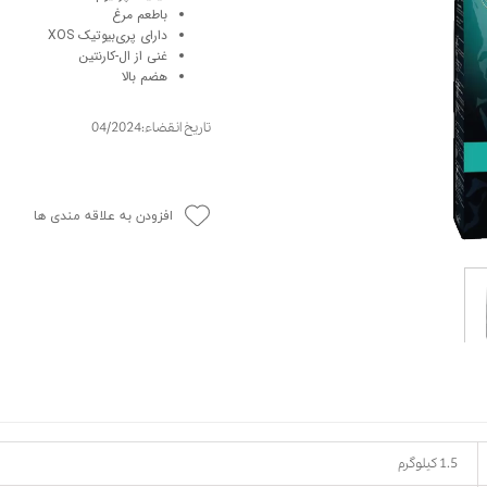
باطعم مرغ
حوله سگ
غذا گربه
دارای پری‌بیوتیک XOS
ربه
غنی از ال-کارنتین
هضم بالا
ر بچه گربه
وله گربه
تاریخ انقضاء:04/2024
افزودن به علاقه مندی ها
1.5 کیلوگرم