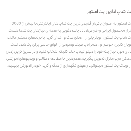
ت شاپ آنلاین پت استور
پت استور به عنوان یکی از قدیمی‌ترین پت شاپ های اینترنتی با بیش از 3000
زار محصول ایرانی و خارجی آماده پاسخگویی به همه ی نیازهای پت شما هست.
ت شاپ پت استور، ویترینی از غذای سگ و غذای گربه با برندهای معتبر مانند:
ویال کنین، جوسرا و .. همراه با طیف وسیعی از لوازم جانبی برای پت شما است.
الای مورد نیاز پت خود را میتوانید با چند کلیک انتخاب کنید و در سریع ترین زمان
مکن درب منزل تحویل بگیرید. همچنین با مطالعه مطالب و ویدیوهای آموزشی
ر وبلاگ پت استور میتوانید راههای نگهداری از سگ و گربه خود را آموزش ببینید.