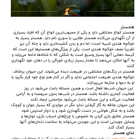
همستر
همستر انواع مختلفی دارد و یکی از محبوب‌ترین انواع آن که افراد بسیاری
از آن نگهداری می‌کنند همستر طلایی یا سوری نام دارد. همستر بسیار به
خوکچه هندی شبیه است؛ اما دم و بدن کشیده‌تری دارد و جثه آن نیز
تقریباً نصف خوکچه هندی است. یکی از ویژگی‌های همسترها این است که
کیسه دهانی آنها بسیار وسیع است به شکلی که تا شانه‌ها ادامه می‌یابد و
به آنها امکان می‌دهد تا مقدار بسیار زیادی خوراکی را در دهان خود نگهداری
کنند.
همستر در رنگ‌های مختلفی در طبیعت دیده می‌شوند. این حیوان برخلاف
خوکچه هندی طبیعت اجتماعی ندارد و اگر در کنار هم نوع خود قرار بگیرد با
او به دعوا و منازعه می‌پردازند.
این حیوان شب‌ها فعال است و همین مسئله باعث می‌شود در روز
فعالیت کمتری داشته باشد. همستر در شب‌ها بدون سروصدا و به آرامی
فعالیت می‌کند و این مسئله باعث می‌شود مزاحمتی ایجاد نکند.
این حیوان علاقه به گاز گرفتن ندارد مگر در مواردی که بسیار جوان و کوچک
باشد و به شکل طولانی در دست نگهداری شود و یا دچار استرس شود.
همستر عاشق بازی کردن به خصوص با چرخ‌های اسباب بازی، تونل‌ها و
وسایل جویدنی است و این جویدن می‌تواند به سلامت دندان‌های آنها
بسیار کمک کند.
غذای همستر
برای
غذای همستر
باید موارد و نکات زیادی رو رعایت کنید از جمله این موارد