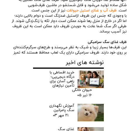
شکل ساده تولید می‌شود و قابل شستشو در ماشین ظرف‌شویی
است.
ظرف آب و غذای استیل حیوانات
نیز از این جنس است.
با وجودی که جنس این ظروف ازاستیل ضدزنگ است و دوام بالایی دارند؛
اما اگر در خارج از منزل رها شوند ممکن است دچار لکه یا زنگ‌زدگی شوند. از
طرفی اگر سگ شما عادت به جویدن ظروف دارد ممکن است به این ظروف
نیز آسیب برساند.
ظرف غذای سگ سرامیکی
این ظرف‌ها بسیار زیبا و شیک به نظر می‌رسند و طرح‌های سرگرم‌کننده‌ای
بر روی خود دارند. ظروف سرامیکی دارای یک لعاب محافظ هستند که تمیز
نگه‌داشتن این ظروف را آسان‌تر می‌کند
ظرف غذای حیوانات کوکوپت
یکی
نوشته های اخیر
از مدل‌های ظروف سرامیکی سگ و گربه است. جدای این مزایا، ظروف
سرامیکی در صورت افتادن به‌سادگی می‌شکنند و حتی ممکن است در اثر
خرید اقساطی با
استفاده مداوم ترک بخورند و لب پر شوند. در این ترک‌خوردگی‌ها باکتری‌ها
درگاه دیجی‌پی؛
می‌توانند به‌راحتی تجمع کرده و باعث انتقال آلودگی شوند و یا ترک ظرف
راهی آسان برای
باعث زخم شدن دهان سگ شود. در راهنمای خرید ظرف آب و غذای سگ
تأمین نیازهای
توصیه می‌شود افرادی که این ظروف را تهیه می‌کنند هرازگاهی سالم بودن
حیوان خانگی
ظرف را بررسی نمایند تا از مشکلات این چنینی جلوگیری شود.
۱۶ تیر ۰۵
آموزش نگهداری
سگ پامرانین‌
۲۱ مهر ۰۳
غذای سگ