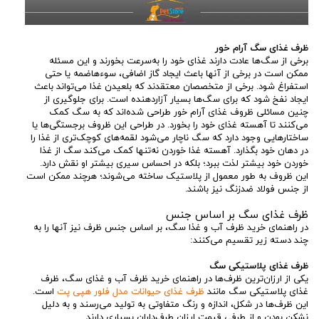
ظرف غذای سگ آرام خور
برخی از سگ‌ها عادت دارند غذای خود را به‌سرعت بخورند و این مسئله
ممکن است در برخی از آنها باعث ایجاد گاز اضافی، سوءهاضمه یا حتی
استفراغ شود. برخی از متخصصان معتقدند که بلعیدن غذا می‌تواند باعث
ایجاد نفخ شود که برای سگ‌ها بسیار آزاردهنده است. برای جلوگیری از
چنین مسائلی ظروف غذای آرام خور طراحی شده‌اند که به سگ کمک
می‌کنند تا آهسته غذای خود را بخورد. در طراحی این ظروف برجستگی‌ها یا
ساختارهایی وجود دارد که سگ ناچار می‌شود لقمه‌های کوچک‌تری از غذا را
در دهان خود بگذارد. آهسته غذا خوردن نه‌تنها کمک می‌کند سگ از غذا
خوردن خود بیشتر لذت ببرد؛ بلکه در احساس سیری بیشتر او نقش دارد.
این ظروف به طور معمول از پلاستیک ساخته می‌شوند؛ هرچند ممکن است
از جنس فولاد ضدزنگ نیز باشند.
ظرف غذای سگ بر اساس جنس
در راهنمای خرید ظرف آب و غذا سگ، بر اساس جنس ظرف نیز آنها را به
چند دسته زیر تقسیم می‌کنند:
ظرف غذای پلاستیکی سگ
یکی از ارزان‌ترین ظرف‌ها در راهنمای خرید ظرف آب و غذای سگ، ظرف
غذای پلاستیکی سگ مانند
ظرف غذای حیوانات مدل فلور هپی پت
است.
این ظرف‌ها در شکل، اندازه و رنگ متفاوتی به تولید می‌رسند و به دلیل
نشکن بودن و از طرفی قیمت ارزان طرف‌داران بسیاری دارند.