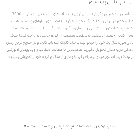
ت شاپ آنلاین پت استور
پت استور به عنوان یکی از قدیمی‌ترین پت شاپ های اینترنتی با بیش از 3000
زار محصول ایرانی و خارجی آماده پاسخگویی به همه ی نیازهای پت شما هست.
ت شاپ پت استور، ویترینی از غذای سگ و غذای گربه با برندهای معتبر مانند:
ویال کنین، جوسرا و .. همراه با طیف وسیعی از لوازم جانبی برای پت شما است.
الای مورد نیاز پت خود را میتوانید با چند کلیک انتخاب کنید و در سریع ترین زمان
مکن درب منزل تحویل بگیرید. همچنین با مطالعه مطالب و ویدیوهای آموزشی
ر وبلاگ پت استور میتوانید راههای نگهداری از سگ و گربه خود را آموزش ببینید.
تمام حقوق این سایت متعلق به پت شاپ آنلاین پت استور است. ۱۴۰۰