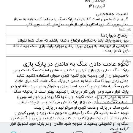
جوندگان
(۵)
بازی سگ در نظر داشته باشید.
آبزیان
(۳)
قابلیت جابه‌جایی
اگر برای شما مهم است که بتوانید پارک سگ را جابه‌جا کنید باید به سراغ
مدلی بروید که این امکان را دارد. از خرید مدل‌های ثابت دوری کنید.
ارتفاع دیواره‌ها
دیواره‌های پارک باید به‌اندازه‌ای ارتفاع داشته باشند که سگ شما نتواند
به‌راحتی از دیواره‌ها به بیرون بپرد. ارتفاع دیواره پارک بازی سگ باید 2 تا 3
برابر قد او باشد.
نحوه عادت دادن سگ به ماندن در پارک بازی
پارک سگ محلی برای بازی کردن و داشتن احساس امنیت سگ است پس
به‌هیچ‌عنوان از این وسیله برای تنبیه کردن حیوان استفاده نکنید. شاید
مدتی زمان ببرد تا سگ شما به ماندن در پارک سگ عادت کند. برای عادت
دادن سگ به ماندن در پارک باید اسباب‌بازی و خوراکی‌های موردعلاقه او را در
پارک قرار دهید و در اوایل کار در پارک را نبندید. بهتر است تا زمانیکه سگ
شما به ماندن در پارک عادت نکرده او را تنها نگذارید؛ زیرا دچار استرس و
ارسال
اضطراب می‌شود و برای خروج از پارک تلاش می‌کند. پس از چند بار قرار
دادن سگ در پارک و عادت کردن او می‌توانید در پارک را ببند.
توجه داشته باشید اگر سگ رفتارهایی همچون ناله، زوزه و پارس کردن را
نشان داد او را از پارک خارج نکنید. در کنار پارک بنشینید و پس از آرام شدن
سگ به او تشویقی بدهید تا متوجه شود ماندن او در پارک مورد تشویق قرار
گرفته است.