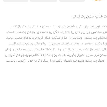
ت شاپ آنلاین پت استور
پت استور به عنوان یکی از قدیمی‌ترین پت شاپ های اینترنتی با بیش از 3000
زار محصول ایرانی و خارجی آماده پاسخگویی به همه ی نیازهای پت شما هست.
ت شاپ پت استور، ویترینی از غذای سگ و غذای گربه با برندهای معتبر مانند:
ویال کنین، جوسرا و .. همراه با طیف وسیعی از لوازم جانبی برای پت شما است.
الای مورد نیاز پت خود را میتوانید با چند کلیک انتخاب کنید و در سریع ترین زمان
مکن درب منزل تحویل بگیرید. همچنین با مطالعه مطالب و ویدیوهای آموزشی
ر وبلاگ پت استور میتوانید راههای نگهداری از سگ و گربه خود را آموزش ببینید.