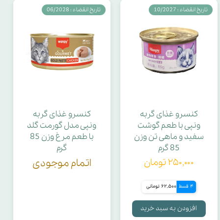
تاریخ انقضاء : 10/2027
تاریخ انقضاء : 06/2028
کنسرو غذای گربه
کنسرو غذای گربه
ونپی با طعم گوشت
ونپی مدل گورمت گلد
سفید و ماهی تن وزن
با طعم مرغ وزن 85
85 گرم
گرم
۲۵۰,۰۰۰ تومان
اتمام موجودی
4 قسط
62,500 تومانی
افزودن به سبد خرید