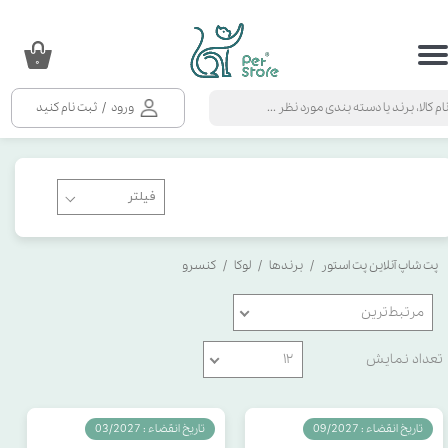
حساب کاربری من
۰
تغییر گذر واژه
ورود
/
ثبت نام کنید
سفارشات
خروج از حساب کاربری
پت شاپ آنلاین پت استور
برندها
لوکا
کنسرو
مرتبط‌ترین
تعداد نمایش
۱۲
تاریخ انقضاء : 09/2027
تاریخ انقضاء : 03/2027