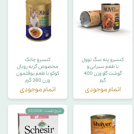
کنسرو پته سگ نوول
کنسرو چانک
با طعم سیرابی و
مخصوص گربه رویال
گوشت گاو وزن 400
کوکو با طعم بوقلمون
گرم
وزن 380 گرم
اتمام موجودی
اتمام موجودی
تاریخ انقضاء : 03/2026