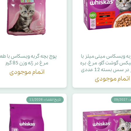
به ویسکاس میتی میلز با
پوچ بچه گربه ویسکاس با طع
کس گوشت گاو، مرغ، بره
مرغ در ژله وزن 85 گرم
ر سس بسته 12 عددی
اتمام موجودی
اتمام موجودی
09/2
تاریخ انقضاء: 11/2026