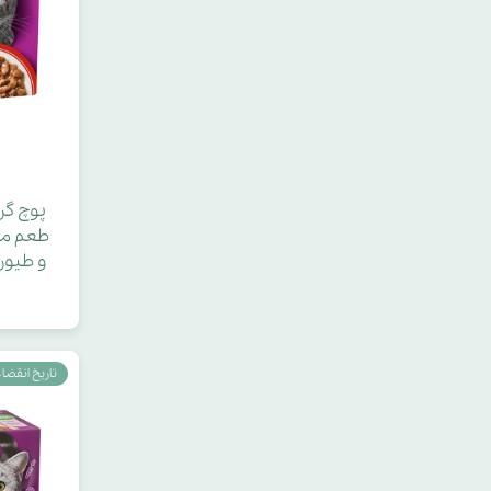
پوچ گر
طعم می
و طیور د
تاریخ انقضاء : 027