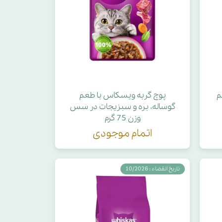
م
پوچ گربه ویسکاس با طعم
گوساله، بره و سبزیجات در سس
وزن 75 گرم
اتمام موجودی
تاریخ انقضاء : 10/2026