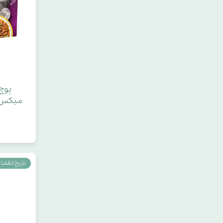
پوچ
میکس در
تاریخ انقضاء : 026