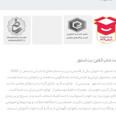
ت شاپ آنلاین پت استور
پت استور به عنوان یکی از قدیمی‌ترین پت شاپ های اینترنتی با بیش از 3000
زار محصول ایرانی و خارجی آماده پاسخگویی به همه ی نیازهای پت شما هست.
ت شاپ پت استور، ویترینی از غذای سگ و غذای گربه با برندهای معتبر مانند:
ویال کنین، جوسرا و .. همراه با طیف وسیعی از لوازم جانبی برای پت شما است.
الای مورد نیاز پت خود را میتوانید با چند کلیک انتخاب کنید و در سریع ترین زمان
مکن درب منزل تحویل بگیرید. همچنین با مطالعه مطالب و ویدیوهای آموزشی
ر وبلاگ پت استور میتوانید راههای نگهداری از سگ و گربه خود را آموزش ببینید.