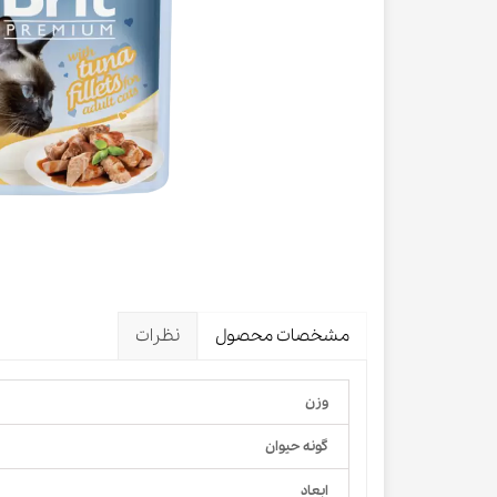
لباس و 
ظرف آب و 
اسکرچر گ
شیشه شی
لباس و ح
مشخصات محصول
نظرات
وزن
گونه حیوان
ابعاد