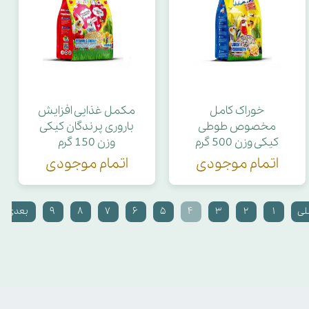
خوراک کامل
مکمل غذایی افزایش
مخصوص طوطی
باروری پرندگان کیکی
کیکی وزن 500 گرم
وزن 150 گرم
اتمام موجودی
اتمام موجودی
لی
۱
۲
۳
۴
۵
۶
۷
۸
۹
بعدی