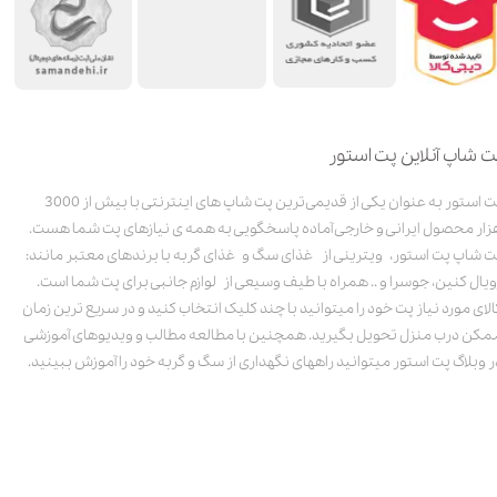
ت شاپ آنلاین پت استور
پت استور به عنوان یکی از قدیمی‌ترین پت شاپ های اینترنتی با بیش از 3000
زار محصول ایرانی و خارجی آماده پاسخگویی به همه ی نیازهای پت شما هست.
ت شاپ پت استور، ویترینی از غذای سگ و غذای گربه با برندهای معتبر مانند:
ویال کنین، جوسرا و .. همراه با طیف وسیعی از لوازم جانبی برای پت شما است.
الای مورد نیاز پت خود را میتوانید با چند کلیک انتخاب کنید و در سریع ترین زمان
مکن درب منزل تحویل بگیرید. همچنین با مطالعه مطالب و ویدیوهای آموزشی
ر وبلاگ پت استور میتوانید راههای نگهداری از سگ و گربه خود را آموزش ببینید.