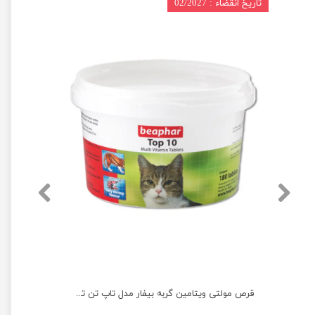
تاریخ انقضاء : 02/2027
قرص آرام بخش سگ و گربه بیفار بسته 20 عددی
قرص مولتی ویتامین گربه بیفار مدل تاپ تن تعداد 180 عددی