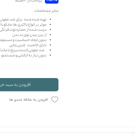
حوله سگ
غذا گربه
سایر مشخصات:
ربه
تهیه شده شده براى ضد عفونى كر
ر بچه گربه
موثر بر انواع باكترى ها، مایكو ب
درست شده از عصاره توت فرنگی 
وله گربه
از بین بردن بوی بد بدن
بدون ایجاد حساسیت و مسمومیت 
دارای خاصیت چربی زدایی
ضد عفونی کننده سریع با ماندگار
بدون نیاز به آبکشی و شستشو
افزودن به سبد خر
افزودن به علاقه مندی ها