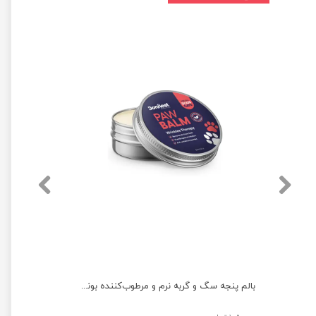
محلول ضد عفونی کننده بدن رداسپرینگ با عصاره توت فرنگی حجم 150 میلی لیتر
بالم پنجه سگ و گربه نرم و مرطوب‌کننده بونست حجم 60 میلی لیتر