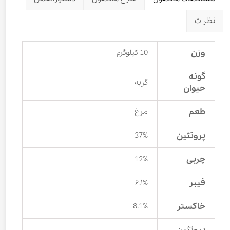
نظرات
وزن
10 کیلوگرم
گونه
گربه
حیوان
طعم
مرغ
پروتئین
37%
چربی
12%
فیبر
۶.۱%
خاکستر
8.1%