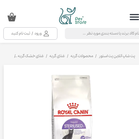
حساب کاربری من
۰
تغییر گذر واژه
ورود
/
ثبت نام کنید
سفارشات
خروج از حساب کاربری
پت شاپ آنلاین پت استور
محصولات گربه
غذای گربه
غذای خشک گربه
غذای خشک 