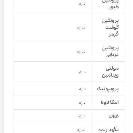
پروتئین
دارد
طیور
پروتئین
گوشت
ندارد
قرمز
پروتئین
ندارد
دریایی
مولتی
دارد
ویتامین
پروبیوتیک
دارد
امگا 3و6
دارد
غلات
دارد
نگهدارنده
ندارد