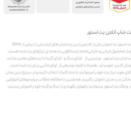
ت شاپ آنلاین پت استور
پت استور به عنوان یکی از قدیمی‌ترین پت شاپ های اینترنتی با بیش از 3000
زار محصول ایرانی و خارجی آماده پاسخگویی به همه ی نیازهای پت شما هست.
ت شاپ پت استور، ویترینی از غذای سگ و غذای گربه با برندهای معتبر مانند:
ویال کنین، جوسرا و .. همراه با طیف وسیعی از لوازم جانبی برای پت شما است.
الای مورد نیاز پت خود را میتوانید با چند کلیک انتخاب کنید و در سریع ترین زمان
مکن درب منزل تحویل بگیرید. همچنین با مطالعه مطالب و ویدیوهای آموزشی
ر وبلاگ پت استور میتوانید راههای نگهداری از سگ و گربه خود را آموزش ببینید.