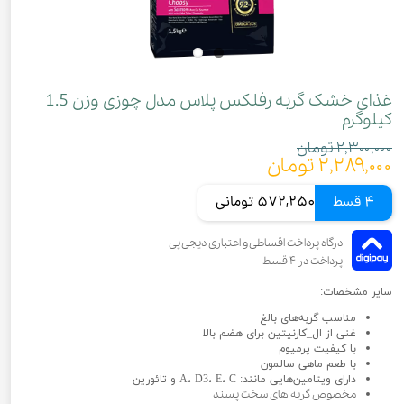
غذای خشک گربه رفلکس پلاس مدل چوزی وزن 1.5
کیلوگرم
۲,۳۰۰,۰۰۰ تومان
۲,۲۸۹,۰۰۰ تومان
4 قسط
572,250 تومانی
سایر مشخصات:
مناسب گربه‌های بالغ
غنی از ال_کارنیتین برای هضم بالا
با کیفیت پرمیوم
با طعم ماهی سالمون
دارای ویتامین‌هایی مانند: A، D3، E، C و تائورین
مخصوص گربه های سخت پسند