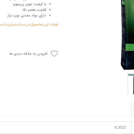
با کیفیت سوپر پریمیوم
حوله سگ
غذا گربه
قابلیت هضم بالا
ربه
دارای مواد معدنی مورد نیاز
ر بچه گربه
توجه : این محصول در بسته بندی پت ا
وله گربه
افزودن به علاقه مندی ها
6.2022