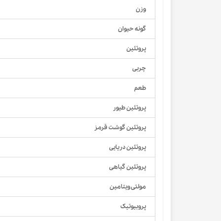
وزن
گونه حیوان
پروتئین
چربی
طعم
پروتئین طیور
پروتئین گوشت قرمز
پروتئین دریایی
پروتئین گیاهی
مولتی ویتامین
پروبیوتیک