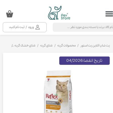
حساب کاربری من
۰
تغییر گذر واژه
ورود
/
ثبت نام کنید
سفارشات
خروج از حساب کاربری
پت شاپ آنلاین پت استور
محصولات گربه
غذای گربه
غذای خشک گربه
غذای خشک 
تاریخ انقضا:
04/2026