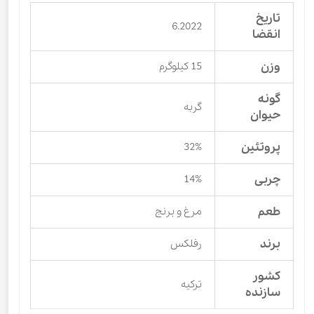
تاریخ
6.2022
انقضا
وزن
15 کیلوگرم
گونه
گربه
حیوان
پروتئین
32%
چربی
14%
طعم
مرغ و برنج
برند
رفلکس
کشور
ترکیه
سازنده