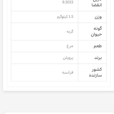
9.2022
انقضا
وزن
1.5 کیلوگرم
گونه
گربه
حیوان
طعم
مرغ
برند
پروپلن
کشور
فرانسه
سازنده