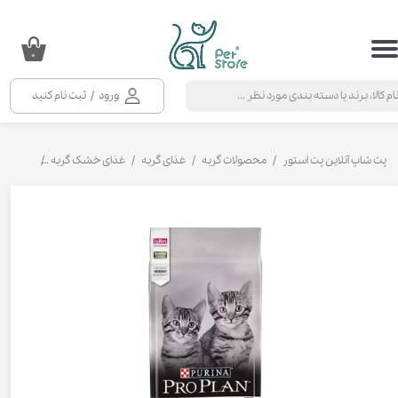
حساب کاربری من
۰
تغییر گذر واژه
ورود
/
ثبت نام کنید
سفارشات
خروج از حساب کاربری
پت شاپ آنلاین پت استور
محصولات گربه
غذای گربه
غذای خشک گربه
غذای خشک 