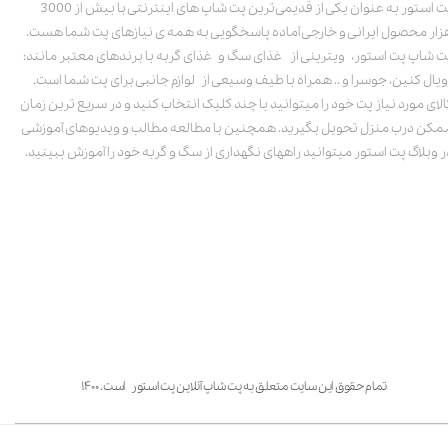
پت استور به عنوان یکی از قدیمی‌ترین پت شاپ های اینترنتی با بیش از 3000
زار محصول ایرانی و خارجی آماده پاسخگویی به همه ی نیازهای پت شما هست.
ت شاپ پت استور، ویترینی از غذای سگ و غذای گربه با برندهای معتبر مانند:
ویال کنین، جوسرا و .. همراه با طیف وسیعی از لوازم جانبی برای پت شما است.
الای مورد نیاز پت خود را میتوانید با چند کلیک انتخاب کنید و در سریع ترین زمان
مکن درب منزل تحویل بگیرید. همچنین با مطالعه مطالب و ویدیوهای آموزشی
ر وبلاگ پت استور میتوانید راههای نگهداری از سگ و گربه خود را آموزش ببینید.
تمام حقوق این سایت متعلق به پت شاپ آنلاین پت استور است. ۱۴۰۰