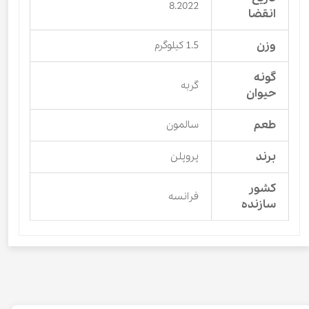
8.2022
انقضا
وزن
1.5 کیلوگرم
گونه
گربه
حیوان
طعم
سالمون
برند
پروپلن
کشور
فرانسه
سازنده