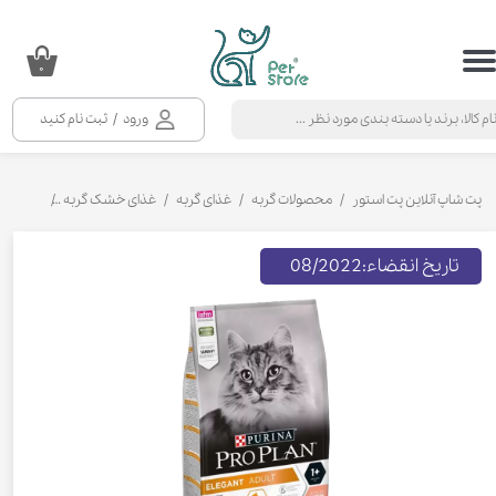
حساب کاربری من
۰
تغییر گذر واژه
ورود
/
ثبت نام کنید
سفارشات
خروج از حساب کاربری
پت شاپ آنلاین پت استور
محصولات گربه
غذای گربه
غذای خشک گربه
غذای خشک 
تاریخ انقضاء:08/2022