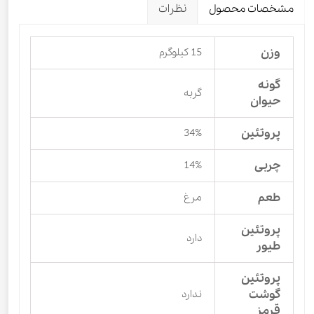
مشخصات محصول
نظرات
وزن
15 کیلوگرم
گونه
گربه
حیوان
پروتئین
34%
چربی
14%
طعم
مرغ
پروتئین
دارد
طیور
پروتئین
گوشت
ندارد
قرمز