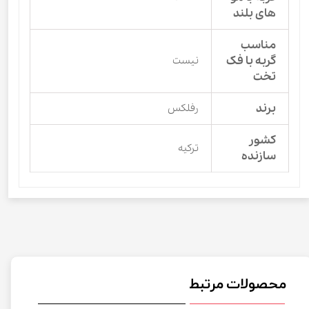
های بلند
مناسب
گربه با فک
نیست
تخت
برند
رفلکس
کشور
ترکیه
سازنده
محصولات مرتبط