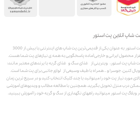
ت شاپ آنلاین پت استور
پت استور به عنوان یکی از قدیمی‌ترین پت شاپ های اینترنتی با بیش از 3000
زار محصول ایرانی و خارجی آماده پاسخگویی به همه ی نیازهای پت شما هست.
ت شاپ پت استور، ویترینی از غذای سگ و غذای گربه با برندهای معتبر مانند:
ویال کنین، جوسرا و .. همراه با طیف وسیعی از لوازم جانبی برای پت شما است.
الای مورد نیاز پت خود را میتوانید با چند کلیک انتخاب کنید و در سریع ترین زمان
مکن درب منزل تحویل بگیرید. همچنین با مطالعه مطالب و ویدیوهای آموزشی
ر وبلاگ پت استور میتوانید راههای نگهداری از سگ و گربه خود را آموزش ببینید.