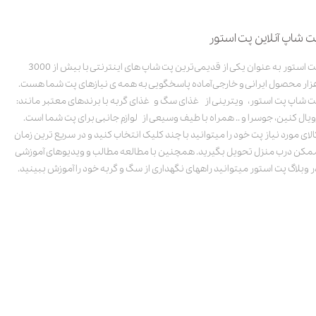
ت شاپ آنلاین پت استور
پت استور به عنوان یکی از قدیمی‌ترین پت شاپ های اینترنتی با بیش از 3000
زار محصول ایرانی و خارجی آماده پاسخگویی به همه ی نیازهای پت شما هست.
ت شاپ پت استور، ویترینی از غذای سگ و غذای گربه با برندهای معتبر مانند:
ویال کنین، جوسرا و .. همراه با طیف وسیعی از لوازم جانبی برای پت شما است.
الای مورد نیاز پت خود را میتوانید با چند کلیک انتخاب کنید و در سریع ترین زمان
مکن درب منزل تحویل بگیرید. همچنین با مطالعه مطالب و ویدیوهای آموزشی
ر وبلاگ پت استور میتوانید راههای نگهداری از سگ و گربه خود را آموزش ببینید.