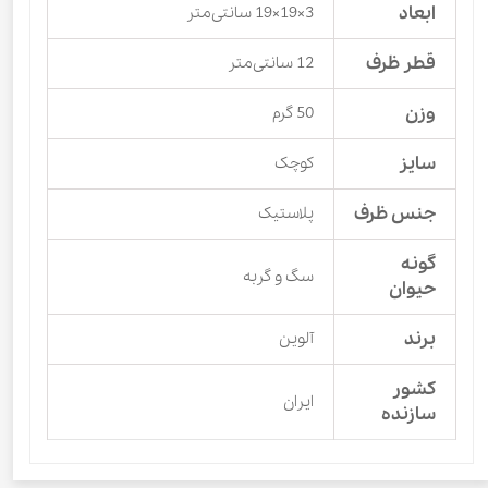
ابعاد
3×19×19 سانتی‌متر
قطر ظرف
12 سانتی‌متر
وزن
50 گرم
سایز
کوچک
جنس ظرف
پلاستیک
گونه
سگ و گربه
حیوان
برند
آلوین
کشور
ایران
سازنده