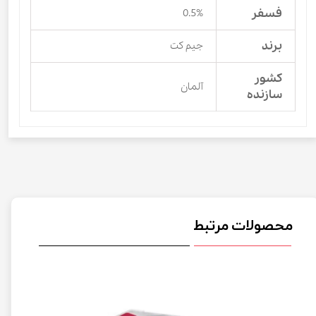
فسفر
0.5%
برند
جیم کت
کشور
آلمان
سازنده
محصولات مرتبط