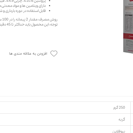
پروتئین 10.6%، چربی 4.9%، فیبر 3%، خاکستر 4.3%
دارای ویتامین ها و مواد معدنی م
حوله سگ
غذا گربه
قابل استفاده در دوره بارداری و
ربه
روش مصرف: مقدار 2 پیمانه را در 100 سی سی آب گرم حل کنید. قابل استفاده 3-4 بار در روز
ر بچه گربه
توجه: این محصول باید حداکثر تا 45 دقیقه پس از آماده شدن مصرف شود.
وله گربه
افزودن به علاقه مندی ها
250 گرم
گربه
بیوفلاین