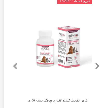
تاریخ انقضاء : 12/2027
محلول تقویت مفاصل سگ و گربه پروپرفک حجم 500 میلی لیتر
قرص تقویت کننده کلیه پروپرفک بسته 60 عددی