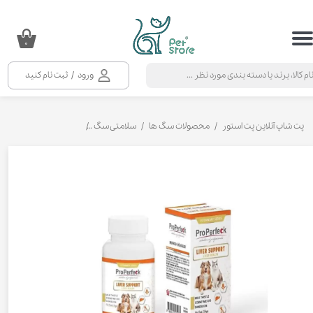
حساب کاربری من
۰
تغییر گذر واژه
ورود
/
ثبت نام کنید
سفارشات
خروج از حساب کاربری
پت شاپ آنلاین پت استور
محصولات سگ ها
سلامتی سگ
مکمل و ویتامین سگ