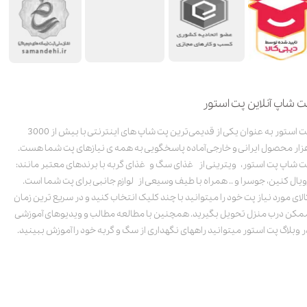
ت شاپ آنلاین پت استور
پت استور به عنوان یکی از قدیمی‌ترین پت شاپ های اینترنتی با بیش از 3000
زار محصول ایرانی و خارجی آماده پاسخگویی به همه ی نیازهای پت شما هست.
ت شاپ پت استور، ویترینی از غذای سگ و غذای گربه با برندهای معتبر مانند:
ویال کنین، جوسرا و .. همراه با طیف وسیعی از لوازم جانبی برای پت شما است.
الای مورد نیاز پت خود را میتوانید با چند کلیک انتخاب کنید و در سریع ترین زمان
مکن درب منزل تحویل بگیرید. همچنین با مطالعه مطالب و ویدیوهای آموزشی
ر وبلاگ پت استور میتوانید راههای نگهداری از سگ و گربه خود را آموزش ببینید.