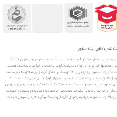
ت شاپ آنلاین پت استور
پت استور به عنوان یکی از قدیمی‌ترین پت شاپ های اینترنتی با بیش از 3000
زار محصول ایرانی و خارجی آماده پاسخگویی به همه ی نیازهای پت شما هست.
ت شاپ پت استور، ویترینی از غذای سگ و غذای گربه با برندهای معتبر مانند:
ویال کنین، جوسرا و .. همراه با طیف وسیعی از لوازم جانبی برای پت شما است.
الای مورد نیاز پت خود را میتوانید با چند کلیک انتخاب کنید و در سریع ترین زمان
مکن درب منزل تحویل بگیرید. همچنین با مطالعه مطالب و ویدیوهای آموزشی
ر وبلاگ پت استور میتوانید راههای نگهداری از سگ و گربه خود را آموزش ببینید.