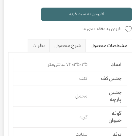
افزودن به سبد خرید
افزودن به علاقه مندی ها
مشخصات محصول
شرح محصول
نظرات
ابعاد
۳۵×۳۵×۷۲ سانتی‌متر
جنس کف
کنف
جنس
مخمل
پارچه
گونه
گربه
حیوان
برند
نیناپت