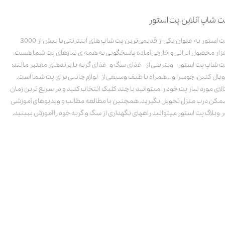
ت شاپ آنلاین پت استور
پت استور به عنوان یکی از قدیمی‌ترین پت شاپ های اینترنتی با بیش از 3000
زار محصول ایرانی و خارجی آماده پاسخگویی به همه ی نیازهای پت شما هست.
ت شاپ پت استور، ویترینی از غذای سگ و غذای گربه با برندهای معتبر مانند:
ویال کنین، جوسرا و .. همراه با طیف وسیعی از لوازم جانبی برای پت شما است.
الای مورد نیاز پت خود را میتوانید با چند کلیک انتخاب کنید و در سریع ترین زمان
مکن درب منزل تحویل بگیرید. همچنین با مطالعه مطالب و ویدیوهای آموزشی
ر وبلاگ پت استور میتوانید راههای نگهداری از سگ و گربه خود را آموزش ببینید.