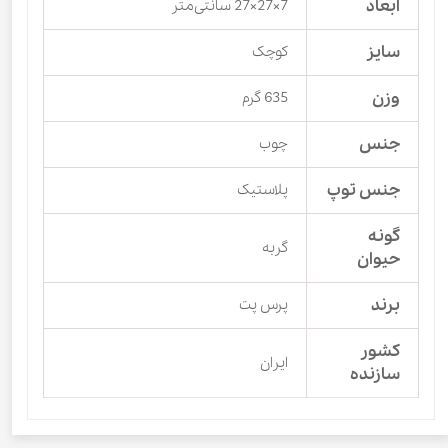
ابعاد
7×27×27 سانتی‌متر
سایز
کوچک
وزن
635 گرم
جنس
چوب
جنس توپ
پلاستیک
گونه
گربه
حیوان
برند
پرس پت
کشور
ایران
سازنده