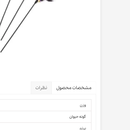
لباس و 
ظرف آب و 
اسکرچر گ
شیشه شی
لباس و ح
مشخصات محصول
نظرات
وزن
گونه حیوان
برند