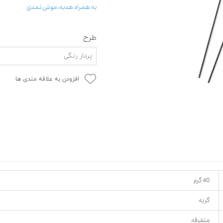
به همراه هدیه، موش نمدی
حوله سگ
غذا گربه
ربه
طرح
ر بچه گربه
وله گربه
پردار رنگی
افزودن به علاقه مندی ها
40 گرم
گربه
متفرقه