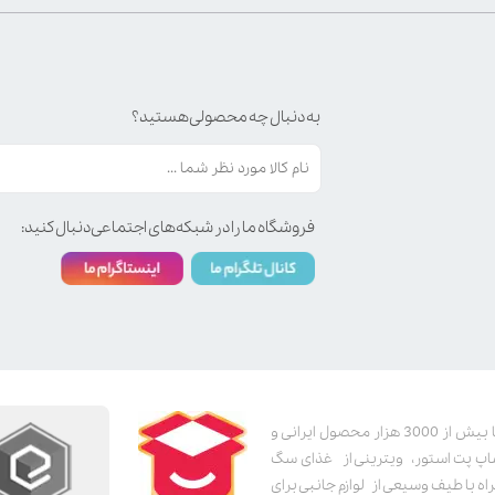
به دنبال چه محصولی هستید؟
فروشگاه ما را در شبکه‌های اجتماعی دنبال کنید:
پت استور به عنوان یکی از قدیمی‌ترین پت شاپ های اینترنتی با بیش از 3000 هزار محصول ایرانی و
اپ پت استور، ویترینی از غذای سگ
اه با طیف وسیعی از لوازم جانبی برای