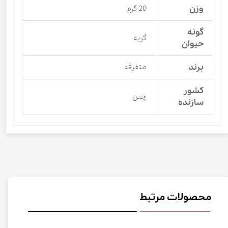
وزن
20 گرم
گونه
گربه
حیوان
برند
متفرقه
کشور
چین
سازنده
محصولات مرتبط