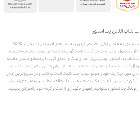
ت شاپ آنلاین پت استور
پت استور به عنوان یکی از قدیمی‌ترین پت شاپ های اینترنتی با بیش از 3000
زار محصول ایرانی و خارجی آماده پاسخگویی به همه ی نیازهای پت شما هست.
ت شاپ پت استور، ویترینی از غذای سگ و غذای گربه با برندهای معتبر مانند:
ویال کنین، جوسرا و .. همراه با طیف وسیعی از لوازم جانبی برای پت شما است.
الای مورد نیاز پت خود را میتوانید با چند کلیک انتخاب کنید و در سریع ترین زمان
مکن درب منزل تحویل بگیرید. همچنین با مطالعه مطالب و ویدیوهای آموزشی
ر وبلاگ پت استور میتوانید راههای نگهداری از سگ و گربه خود را آموزش ببینید.