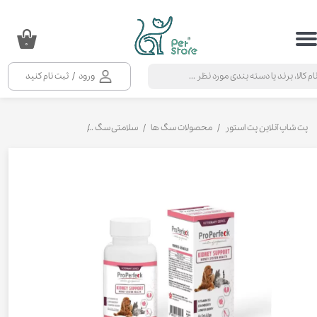
حساب کاربری من
۰
تغییر گذر واژه
ورود
/
ثبت نام کنید
سفارشات
خروج از حساب کاربری
پت شاپ آنلاین پت استور
محصولات سگ ها
سلامتی سگ
مکمل و ویتامین سگ