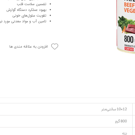
تضمین سلامت قلب
حوله سگ
غذا گربه
بهبود عملکرد دستگاه گوارش
ربه
تقویت سلول‌های خونی
تامین آب و مواد معدنی مورد نیا
ر بچه گربه
وله گربه
افزودن به علاقه مندی ها
12×10 سانتی‌متر
800 گرم
پته