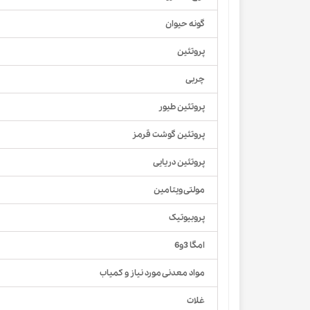
گونه حیوان
پروتئین
چربی
پروتئین طیور
پروتئین گوشت قرمز
پروتئین دریایی
مولتی ویتامین
پروبیوتیک
امگا 3و6
مواد معدنی مورد نیاز و کمیاب
غلات