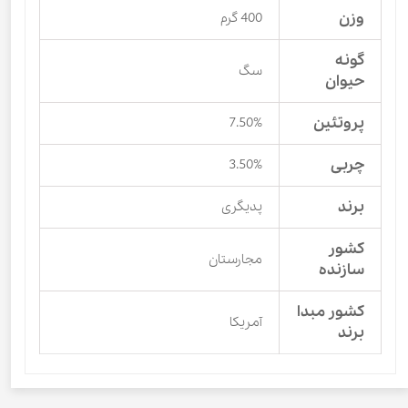
وزن
400 گرم
گونه
سگ
حیوان
پروتئین
7.50%
چربی
3.50%
برند
پدیگری
کشور
مجارستان
سازنده
کشور مبدا
آمریکا
برند