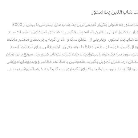
ت شاپ آنلاین پت استور
پت استور به عنوان یکی از قدیمی‌ترین پت شاپ های اینترنتی با بیش از 3000
زار محصول ایرانی و خارجی آماده پاسخگویی به همه ی نیازهای پت شما هست.
ت شاپ پت استور، ویترینی از غذای سگ و غذای گربه با برندهای معتبر مانند:
ویال کنین، جوسرا و .. همراه با طیف وسیعی از لوازم جانبی برای پت شما است.
الای مورد نیاز پت خود را میتوانید با چند کلیک انتخاب کنید و در سریع ترین زمان
مکن درب منزل تحویل بگیرید. همچنین با مطالعه مطالب و ویدیوهای آموزشی
ر وبلاگ پت استور میتوانید راههای نگهداری از سگ و گربه خود را آموزش ببینید.