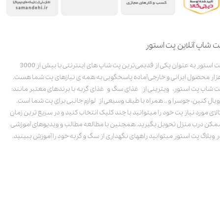
ت شاپ آنلاین پت استور
پت استور به عنوان یکی از قدیمی‌ترین پت شاپ های اینترنتی با بیش از 3000
زار محصول ایرانی و خارجی آماده پاسخگویی به همه ی نیازهای پت شما هست.
ت شاپ پت استور، ویترینی از غذای سگ و غذای گربه با برندهای معتبر مانند:
ویال کنین، جوسرا و .. همراه با طیف وسیعی از لوازم جانبی برای پت شما است.
الای مورد نیاز پت خود را میتوانید با چند کلیک انتخاب کنید و در سریع ترین زمان
مکن درب منزل تحویل بگیرید. همچنین با مطالعه مطالب و ویدیوهای آموزشی
ر وبلاگ پت استور میتوانید راههای نگهداری از سگ و گربه خود را آموزش ببینید.