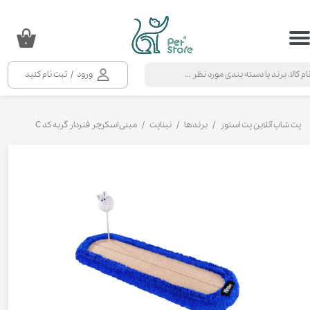
حساب کاربری من
۰
تغییر گذر واژه
ورود
/
ثبت نام کنید
سفارشات
خروج از حساب کاربری
پت شاپ آنلاین پت استور
برندها
نیناپت
مینی اسکرچر فنردار گربه کد C