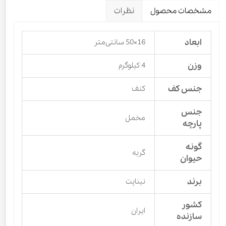
مشخصات محصول
نظرات
ابعاد
16×50 سانتی‌متر
وزن
4 کیلوگرم
جنس کف
کنف
جنس
مخمل
پارچه
گونه
گربه
حیوان
برند
نیناپت
کشور
ایران
سازنده