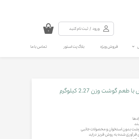
ورود
/
ثبت نام کنید
۰
حساب کاربری من
فروش ویژه
بلاگ پت استور
تماس با ما
تغییر گذر واژه
سفارشات
سلامتی گربه
سلامتی سگ
مکمل و ویتامین سگ
مالت و مولتی ویتامین گربه
خروج از حساب کاربری
انواع قطره سگ
انواع اسپری گربه
انواع قطره گربه
انواع اسپری سگ
 گوشت وزن 2.27 کیلوگرم
کرم دست و پای سگ
دها
ند
 گوشت بدون استخوان و محصولات جانبی
 فرآوری شده به روش فریز دراید