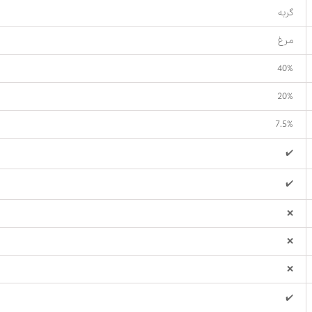
گربه
مرغ
40%
20%
7.5%
✔️
✔️
❌
❌
❌
✔️